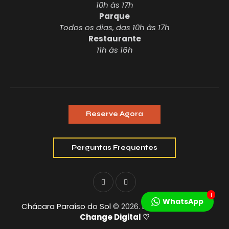
10h às 17h
Parque
Todos os dias, das 10h às 17h
Restaurante
11h às 16h
Reserve Agora
Perguntas Frequentes
1
WhatsApp
Chácara Paraíso do Sol
© 2026. Desenvolvido por
Tocador
Change Digital
♡
de