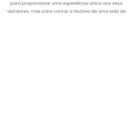
para proporcionar uma experiência única aos seus
visitantes, mas para contar a história de uma vida de
muito trabalho, dedicação e sonhos.
A matriarca, Vera Rauen Abage, mulher de muita fibra
e agraciada por Deus, fez desse lugar um pedacinho
do céu, a fim de oferecer a todos um espaço perfeito
para criar boas memórias de momentos de lazer em
contato com a natureza.
Nossa família estará à sua disposição.
Sejam muito bem-vindos!
JÁ TEM UMA DATA DEFINIDA PARA APROVEITAR A
CHÁCARA?